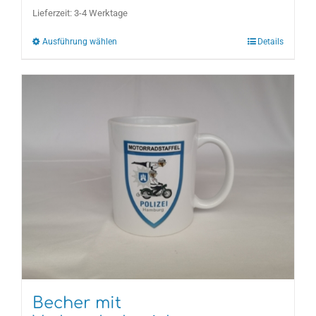
Varianten
Lieferzeit:
3-4 Werktage
auf.
Ausführung wählen
Details
Die
Optionen
können
auf
der
Produktseite
gewählt
werden
Becher mit