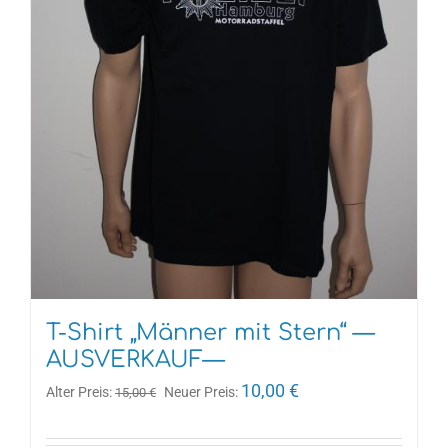
T-Shirt „Männer mit Stern“ —
AUSVERKAUF—
Ursprünglicher
Aktueller
10,00
€
Alter Preis:
Neuer Preis:
15,00
€
Preis
Preis
war:
ist: