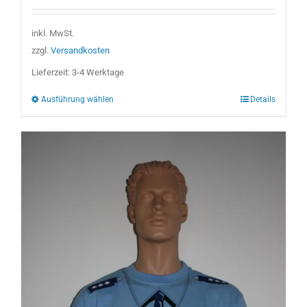
Produkt
weist
inkl. MwSt.
mehrere
zzgl.
Versandkosten
Varianten
Lieferzeit:
3-4 Werktage
auf.
Ausführung wählen
Details
Die
Optionen
können
auf
der
Produktseite
gewählt
werden