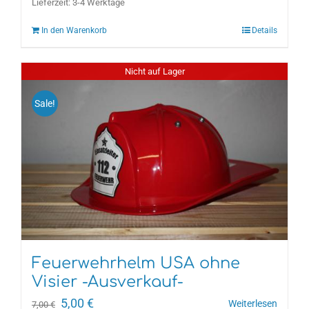
Lieferzeit:
3-4 Werktage
In den Warenkorb
Details
Nicht auf Lager
Sale!
Feuerwehrhelm USA ohne
Visier -Ausverkauf-
Ursprünglicher
Aktueller
5,00
€
Weiterlesen
7,00
€