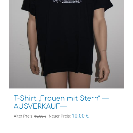
T-Shirt „Frauen mit Stern“ —
AUSVERKAUF—
Ursprünglicher
Aktueller
10,00
€
Alter Preis:
Neuer Preis:
15,00
€
Preis
Preis
war:
ist: