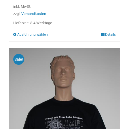
weist
inkl. MwSt.
mehrere
zzgl.
Versandkosten
Varianten
Lieferzeit:
3-4 Werktage
auf.
Ausführung wählen
Details
Die
Optionen
können
auf
Sale!
der
Produktseite
gewählt
werden