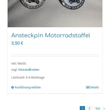
Ansteckpin Motorradstaffel
3,50
€
Dieses
Produkt
weist
inkl. MwSt.
mehrere
zzgl.
Versandkosten
Varianten
Lieferzeit:
3-4 Werktage
auf.
Ausführung wählen
Details
Die
Optionen
können
auf
1
2
Vor