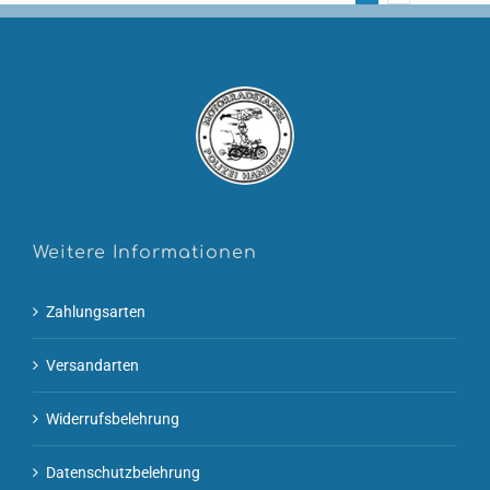
der
Produktseite
gewählt
werden
Weitere Informationen
Zahlungsarten
Versandarten
Widerrufsbelehrung
Datenschutzbelehrung