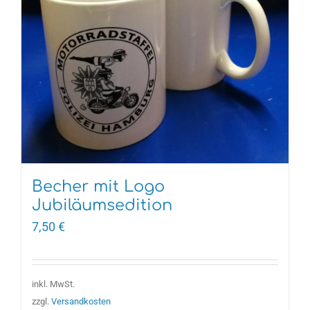
Becher mit Logo
Jubiläumsedition
7,50
€
Dieses
Produkt
weist
inkl. MwSt.
mehrere
zzgl.
Versandkosten