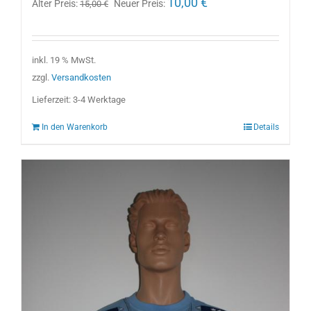
10,00
€
Alter Preis:
Neuer Preis:
15,00
€
Preis
Preis
war:
ist:
15,00 €
10,00 €.
inkl. 19 % MwSt.
zzgl.
Versandkosten
Lieferzeit:
3-4 Werktage
In den Warenkorb
Details