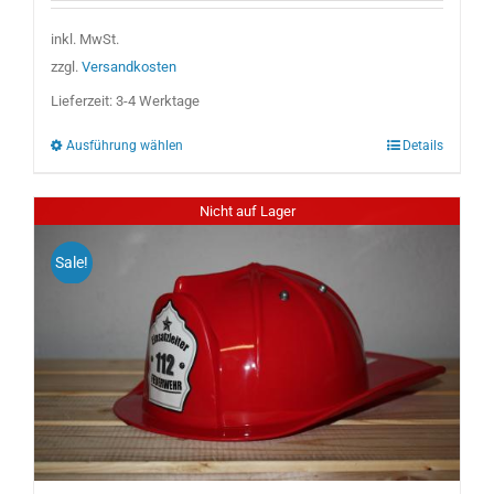
weist
inkl. MwSt.
mehrere
zzgl.
Versandkosten
Varianten
Lieferzeit:
3-4 Werktage
auf.
Ausführung wählen
Details
Die
Optionen
können
Nicht auf Lager
auf
Sale!
der
Produktseite
gewählt
werden