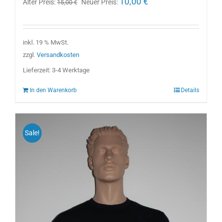
10,00
€
Alter Preis:
Neuer Preis:
15,00
€
Preis
Preis
war:
ist:
15,00 €
10,00 €.
inkl. 19 % MwSt.
zzgl.
Versandkosten
Lieferzeit:
3-4 Werktage
In den Warenkorb
Details
Sale!