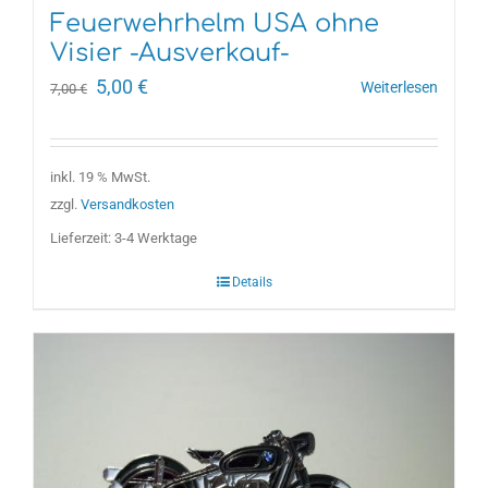
Feuerwehrhelm USA ohne
Visier -Ausverkauf-
Ursprünglicher
Aktueller
5,00
€
Weiterlesen
7,00
€
Preis
Preis
war:
ist:
7,00 €
5,00 €.
inkl. 19 % MwSt.
zzgl.
Versandkosten
Lieferzeit:
3-4 Werktage
Details