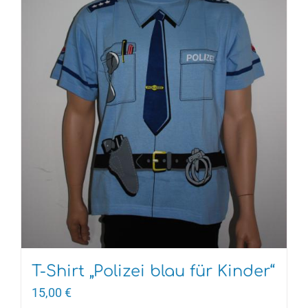
T-Shirt „Polizei blau für Kinder“
15,00
€
Dieses