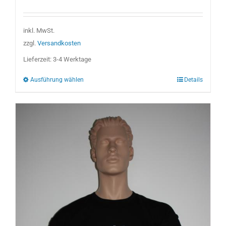
Produkt
weist
inkl. MwSt.
mehrere
zzgl.
Versandkosten
Varianten
Lieferzeit:
3-4 Werktage
auf.
Ausführung wählen
Details
Die
Optionen
können
auf
der
Produktseite
gewählt
werden