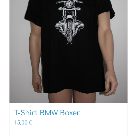
T-Shirt BMW Boxer
15,00
€
Dieses
Produkt